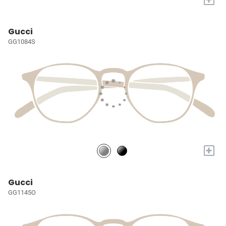
Gucci
GG1084S
+
Gucci
GG1145O