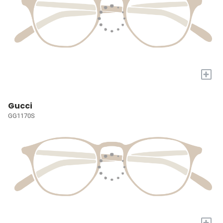
+
Gucci
GG1170S
+