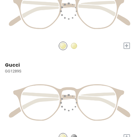
+
Gucci
GG1289S