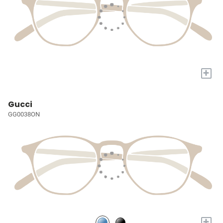
+
Gucci
GG0038ON
+