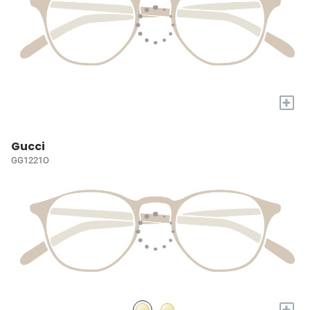
+
Gucci
GG1221O
+