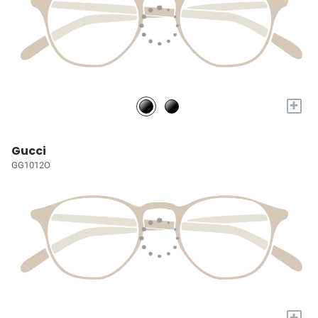
+
Gucci
GG1012O
+