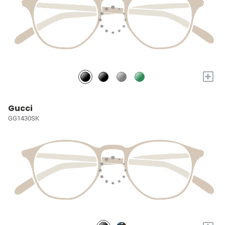
+
Gucci
GG1430SK