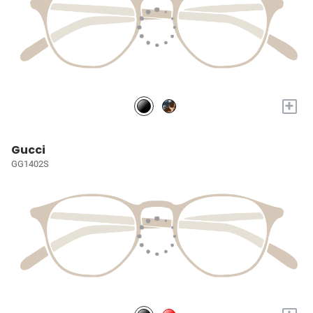
+
Gucci
GG1402S