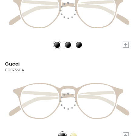
+
Gucci
GG0756OA
+