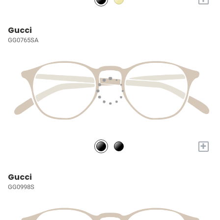
Gucci
GG0765SA
+
Gucci
GG0998S