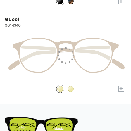
+
Gucci
GG1434O
+