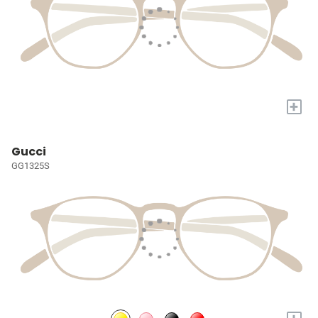
+
Gucci
GG1325S