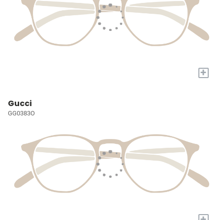
+
Gucci
GG0383O
+