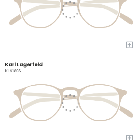
+
Karl Lagerfeld
KL6180S
+