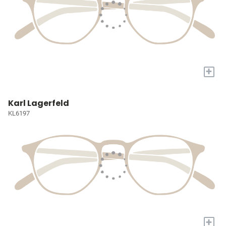
+
Karl Lagerfeld
KL6197
+