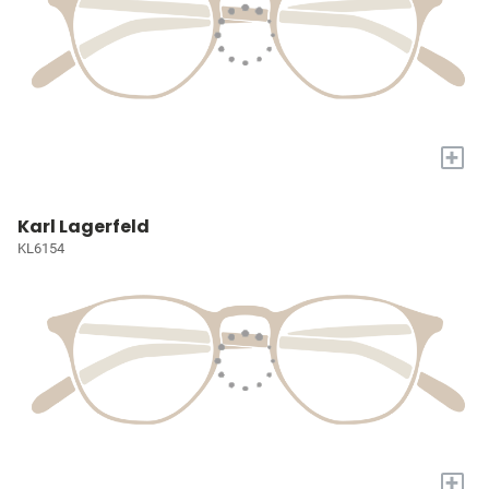
+
Karl Lagerfeld
KL6154
+