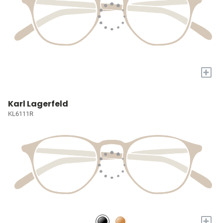
+
Karl Lagerfeld
KL6111R
+