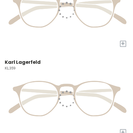
+
Karl Lagerfeld
KL359
+