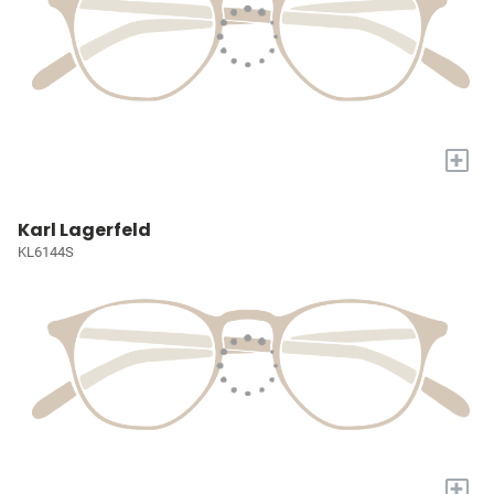
+
Karl Lagerfeld
KL6144S
+