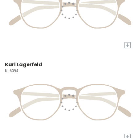
+
Karl Lagerfeld
KL6094
+