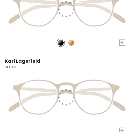
+
Karl Lagerfeld
KL6170
+