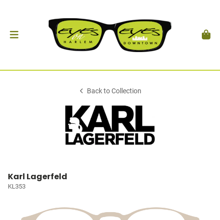
Back to Collection
Karl Lagerfeld
KL353