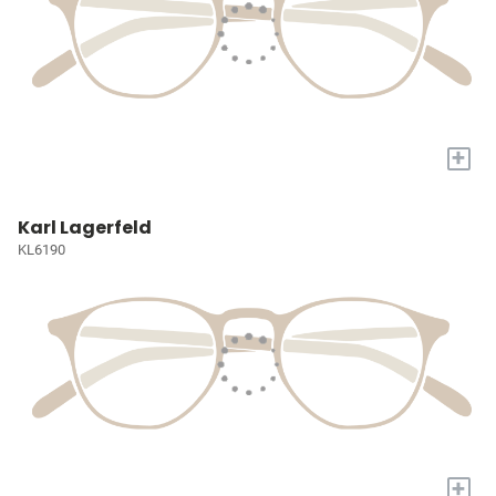
+
Karl Lagerfeld
KL6190
+